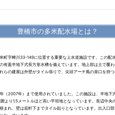
豊橋市の多米配水場とは？
町字蝉川33-149に位置する重要な上水道施設です。この配水
の有蓋半地下式長方形水槽を備えています。地上部は土で覆わ
れらの建屋は外壁がタイル張りで、尖頭アーチ風の扉口を持つ
9年（2007年）まで使用されていました。この施設は、半地下
周囲より1.5メートルほど高い平坦地となっています。長辺中央
積まれ、壁は庇軒下までタイル貼りとなっています。出入口部