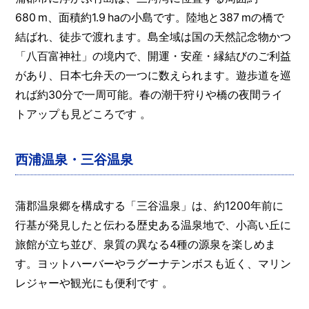
680 m、面積約1.9 haの小島です。陸地と387 mの橋で
結ばれ、徒歩で渡れます。島全域は国の天然記念物かつ
「八百富神社」の境内で、開運・安産・縁結びのご利益
があり、日本七弁天の一つに数えられます。遊歩道を巡
れば約30分で一周可能。春の潮干狩りや橋の夜間ライ
トアップも見どころです 。
西浦温泉・三谷温泉
蒲郡温泉郷を構成する「三谷温泉」は、約1200年前に
行基が発見したと伝わる歴史ある温泉地で、小高い丘に
旅館が立ち並び、泉質の異なる4種の源泉を楽しめま
す。ヨットハーバーやラグーナテンボスも近く、マリン
レジャーや観光にも便利です 。